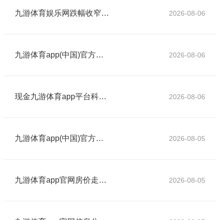
九游体育娱乐网跌幅收窄至2.67%-Ninegame-九游体育「中国」官方网站|jiuyou.com
2026-08-06
九游体育app(中国)官方网站证券ETF基金: 对于新增招商证券股份有限公司为部分基金流动性就业商的公告-Ninegame-九游体育「中国」官方网站|jiuyou.com
2026-08-06
现金九游体育app平台科创综指ETF天弘（589860）细致追踪科创综指-Ninegame-九游体育「中国」官方网站|jiuyou.com
2026-08-06
九游体育app(中国)官方网站职守千里重的贷款压力-Ninegame-九游体育「中国」官方网站|jiuyou.com
2026-08-05
九游体育app官网房价走势出现波动是老实守纪-Ninegame-九游体育「中国」官方网站|jiuyou.com
2026-08-05