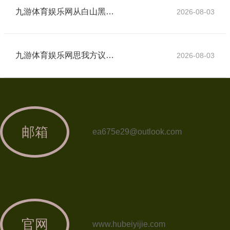
九游体育娱乐网从白山黑水打到海角海角-Ninegame-九游体育「中国」官方网站|jiuyou.com
2026-08-03
九游体育娱乐网思我方议论透？门儿皆莫得-Ninegame-九游体育「中国」官方网站|jiuyou.com
2026-08-03
邮箱
ea675e29@outlook.com
官网
www.hubeiyijie.com