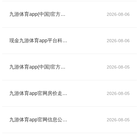
九游体育app(中国)官方网站证券ETF基金: 对于新增招商证券股份有限公司为部分基金流动性就业商的公告-Ninegame-九游体育「中国」官方网站|jiuyou.com
2026-08-06
现金九游体育app平台科创综指ETF天弘（589860）细致追踪科创综指-Ninegame-九游体育「中国」官方网站|jiuyou.com
2026-08-06
九游体育app(中国)官方网站职守千里重的贷款压力-Ninegame-九游体育「中国」官方网站|jiuyou.com
2026-08-05
九游体育app官网房价走势出现波动是老实守纪-Ninegame-九游体育「中国」官方网站|jiuyou.com
2026-08-05
九游体育app官网信息公司却示意拜托方嫌拍卖价钱低廉不卖了-Ninegame-九游体育「中国」官方网站|jiuyou.com
2026-08-05