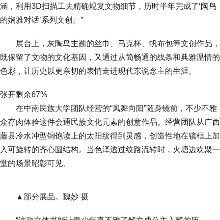
涵，利用3D扫描工夫精确规复文物细节，历时半年完成了‘陶鸟
的娴雅对话’系列文创。”
展台上，灰陶鸟主题的丝巾、马克杯、帆布包等文创作品，
既保留了文物的文化基因，又通过从简畅通的线条和典雅温情的
色彩，让历史以更亲切的表情走进现代东说念主的生涯。
张开剩余67%
在中南民族大学团队经营的“凤舞向阳”随身镜前，不少不雅
众存肉体验这件会通民族文化元素的创意作品。经营团队从广西
藤县冷水冲型铜饱读上的太阳纹得到灵感，创造性地在镜框上加
入可旋转的齐心圆结构。当色泽透过纹路流转时，火塘边欢聚一
堂的场景昭彰可见。
▲部分展品。魏妙 摄