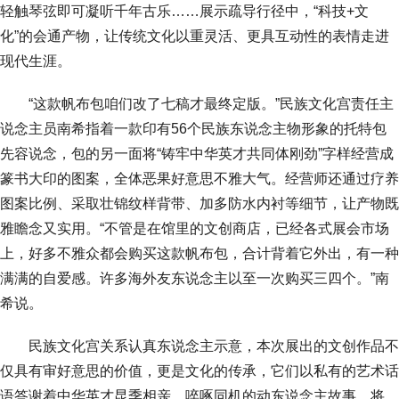
轻触琴弦即可凝听千年古乐……展示疏导行径中，“科技+文
化”的会通产物，让传统文化以重灵活、更具互动性的表情走进
现代生涯。
“这款帆布包咱们改了七稿才最终定版。”民族文化宫责任主
说念主员南希指着一款印有56个民族东说念主物形象的托特包
先容说念，包的另一面将“铸牢中华英才共同体刚劲”字样经营成
篆书大印的图案，全体恶果好意思不雅大气。经营师还通过疗养
图案比例、采取壮锦纹样背带、加多防水内衬等细节，让产物既
雅瞻念又实用。“不管是在馆里的文创商店，已经各式展会市场
上，好多不雅众都会购买这款帆布包，合计背着它外出，有一种
满满的自爱感。许多海外友东说念主以至一次购买三四个。”南
希说。
民族文化宫关系认真东说念主示意，本次展出的文创作品不
仅具有审好意思的价值，更是文化的传承，它们以私有的艺术话
语答谢着中华英才昆季相亲、啐啄同机的动东说念主故事。将