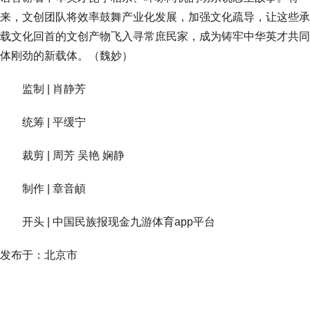
来，文创团队将效率鼓舞产业化发展，加强文化疏导，让这些承
载文化回首的文创产物飞入寻常庶民家，成为铸牢中华英才共同
体刚劲的新载体。（魏妙）
监制 | 肖静芳
统筹 | 平缓宁
裁剪 | 周芳 吴艳 娴静
制作 | 章音頔
开头 | 中国民族报现金九游体育app平台
发布于：北京市