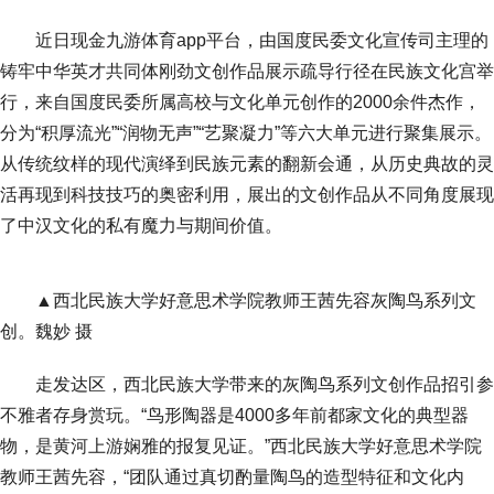
近日现金九游体育app平台，由国度民委文化宣传司主理的
铸牢中华英才共同体刚劲文创作品展示疏导行径在民族文化宫举
行，来自国度民委所属高校与文化单元创作的2000余件杰作，
分为“积厚流光”“润物无声”“艺聚凝力”等六大单元进行聚集展示。
从传统纹样的现代演绎到民族元素的翻新会通，从历史典故的灵
活再现到科技技巧的奥密利用，展出的文创作品从不同角度展现
了中汉文化的私有魔力与期间价值。
▲西北民族大学好意思术学院教师王茜先容灰陶鸟系列文
创。魏妙 摄
走发达区，西北民族大学带来的灰陶鸟系列文创作品招引参
不雅者存身赏玩。“鸟形陶器是4000多年前都家文化的典型器
物，是黄河上游娴雅的报复见证。”西北民族大学好意思术学院
教师王茜先容，“团队通过真切酌量陶鸟的造型特征和文化内