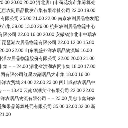
20.00 20.00 20.00 河北唐山市荷花坑市集筹算处
市东瓦窑农副居品批发市集有限牵扯公司 22.00 19.00
品有限公司 25.00 21.00 22.00 南京农副居品物发配
市集 39.00 13.00 26.00 杭州农副居品物流中心
公司 22.00 16.00 20.00 安徽省淮北市中瑞农
九江琵琶湖农居品物流有限公司 22.00 12.00 15.80
.00 22.00 山东凯盛外洋农居品物流城 16.00
邦外洋农居品物流股份有限公司 22.00 20.00 21.00
 -- 24.00 湖北省洪湖农贸市集 18.00 17.00
实业集团有限公司红星农副居品大市集 18.00 16.00
洋农贸城 24.00 22.00 23.00 四川成都农居品中
 -- 18.40 云南华潮实业有限公司 22.00 22.00
星外洋农居品物流有限公司 -- -- 23.00 吴忠市鑫鲜农
和果品筹算处罚有限公司 35.00 32.00 32.00 新
1.00