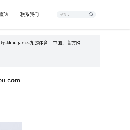
查询
联系我们
/公斤-Ninegame-九游体育「中国」官方网
u.com