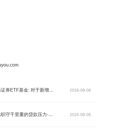
。
ou.com
九游体育app(中国)官方网站证券ETF基金: 对于新增招商证券股份有限公司为部分基金流动性就业商的公告-Ninegame-九游体育「中国」官方网站|jiuyou.com
2026-08-06
九游体育app(中国)官方网站职守千里重的贷款压力-Ninegame-九游体育「中国」官方网站|jiuyou.com
2026-08-05