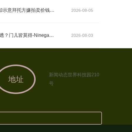
九游体育app官网信息公司却示意拜托方嫌拍卖价钱低廉不卖了-Ninegame-九游体育「中国」官方网站|jiuyou.com
2026-08-05
九游体育娱乐网思我方议论透？门儿皆莫得-Ninegame-九游体育「中国」官方网站|jiuyou.com
2026-08-03
新闻动态世界科技园210
地址
号