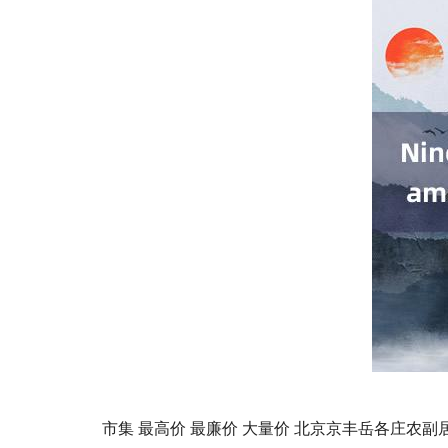
市集 最高价 最廉价 大量价 北京京丰岳各庄农副居品批发