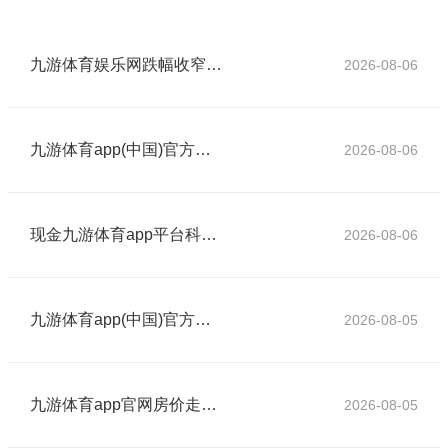
九游体育娱乐网跌幅收窄至2.67%-Ninegame-九游体育「中国」官方网站|jiuyou.com
2026-08-06
九游体育app(中国)官方网站证券ETF基金: 对于新增招商证券股份有限公司为部分基金流动性就业商的公告-Ninegame-九游体育「中国」官方网站|jiuyou.com
2026-08-06
现金九游体育app平台科创综指ETF天弘（589860）细致追踪科创综指-Ninegame-九游体育「中国」官方网站|jiuyou.com
2026-08-06
九游体育app(中国)官方网站职守千里重的贷款压力-Ninegame-九游体育「中国」官方网站|jiuyou.com
2026-08-05
九游体育app官网房价走势出现波动是老实守纪-Ninegame-九游体育「中国」官方网站|jiuyou.com
2026-08-05