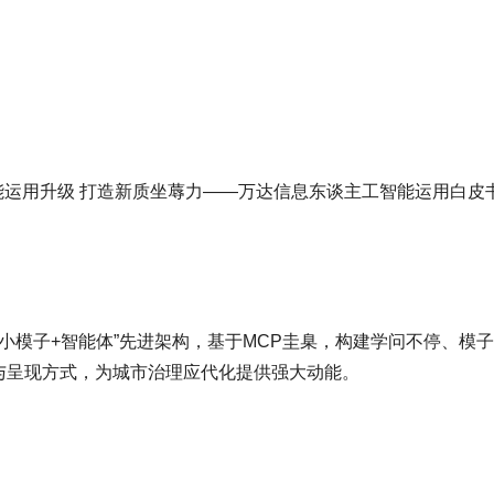
能运用升级 打造新质坐蓐力——万达信息东谈主工智能运用白皮书
子+小模子+智能体”先进架构，基于MCP圭臬，构建学问不停、
与呈现方式，为城市治理应代化提供强大动能。