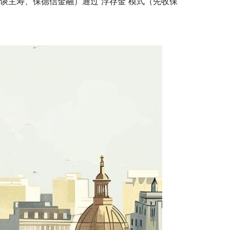
谈主寿、保德信金融）通过“浮存金”模式（先收保