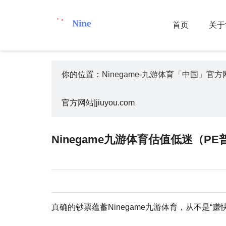
首页
关于
你的位置：
Ninegame-九游体育「中国」官方网站|
官方网站|jiuyou.com
Ninegame九游体育估值低迷（PE普
真确的钞票蕴蓄Ninegame九游体育，从不是“赚快