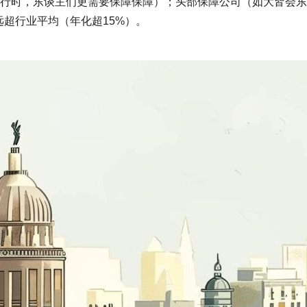
下行时，东谈主们更需要保障保障）；头部保障公司（如大皆会东
超行业平均（年化超15%）。