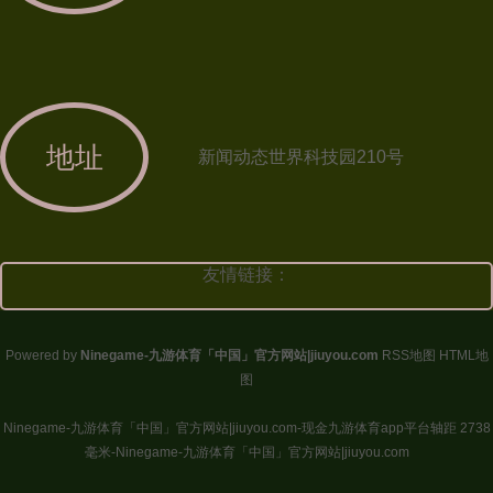
地址
新闻动态世界科技园210号
友情链接：
Powered by
Ninegame-九游体育「中国」官方网站|jiuyou.com
RSS地图
HTML地
图
Ninegame-九游体育「中国」官方网站|jiuyou.com-现金九游体育app平台轴距 2738
毫米-Ninegame-九游体育「中国」官方网站|jiuyou.com