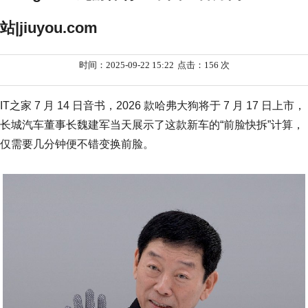
站|jiuyou.com
时间：2025-09-22 15:22
点击：156 次
IT之家 7 月 14 日音书，2026 款哈弗大狗将于 7 月 17 日上市，
长城汽车董事长魏建军当天展示了这款新车的“前脸快拆”计算，
仅需要几分钟便不错变换前脸。