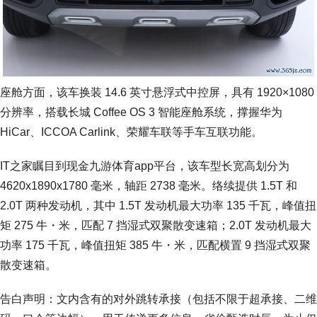
座舱方面，该车换装 14.6 英寸悬浮式中控屏，具有 1920×1080
分辨率，搭载长城 Coffee OS 3 智能座舱系统，撑握华为
HiCar、ICCOA Carlink、荣耀车联等手车互联功能。
IT之家瞩目到现金九游体育app平台，该车型长宽高划分为
4620x1890x1780 毫米，轴距 2738 毫米。络续提供 1.5T 和
2.0T 两种发动机，其中 1.5T 发动机最大功率 135 千瓦，峰值扭
矩 275 牛・米，匹配 7 挡湿式双聚散变速箱；2.0T 发动机最大
功率 175 千瓦，峰值扭矩 385 牛・米，匹配横置 9 挡湿式双聚
散变速箱。
告白声明：文内含有的对外跳转承接（包括不限于超承接、二维