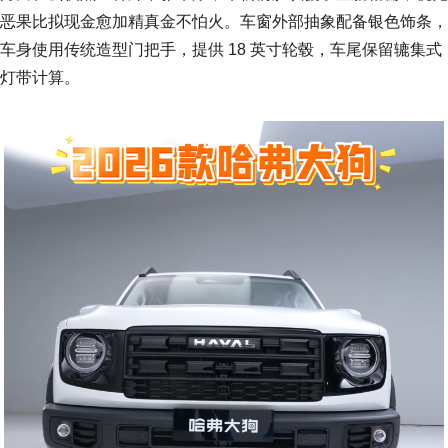
恶果比拟现金愈加精真金不怕火。车窗外部抽象配备银色饰条，
车身使用传统造型门把手，提供 18 英寸轮毂，车尾保留辘集式
灯带计算。